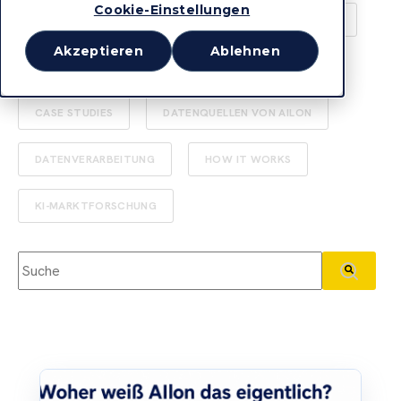
Cookie-Einstellungen
AUDIENCE ACTIVATION
MARKETING STRATEGIE
Akzeptieren
Ablehnen
DATEN INTEGRATION
AILON PRESSEMELDUNG
CASE STUDIES
DATENQUELLEN VON AILON
DATENVERARBEITUNG
HOW IT WORKS
KI-MARKTFORSCHUNG
Dies ist ein Suchfeld mit einer automatischen Vorschlagsfunktio
Es gibt keine Vorschläge, da das Suchfeld leer ist.