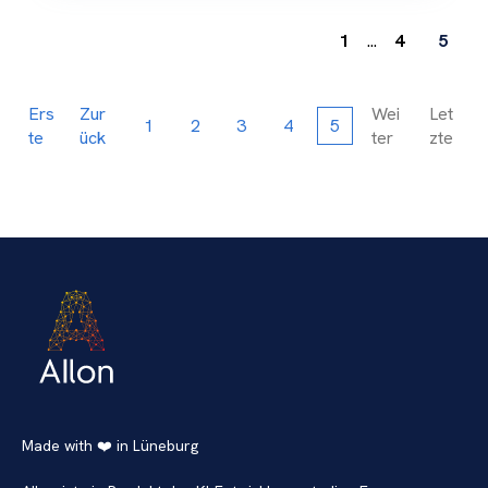
1
...
4
5
Ers
Zur
Wei
Let
1
2
3
4
5
te
ück
ter
zte
Made with ❤️ in Lüneburg